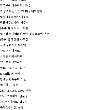
광주 중앙아동병원 입원실
고양 스타필드 FITS 매장 계획설계
법률사무소 임함 사무실
법률사무소 동부 사무실
(주)더유 고척동 사무실
압구정 현대백화점 반미 팝업스토어 매장
(주)더유 장한평 사무실
분당 구미동 단독주택
잠실 진주아파트
식사동 자이아파트
압구정 한양아파트
Whalescove, 울산
K Gallery, 신사
방배동 단독주택,서울
레이어10, 뚝섬
260m2 Residence, 한남
224m2 아파트, 압구정
213m2 아파트, 압구정
근린생활시설, 신사