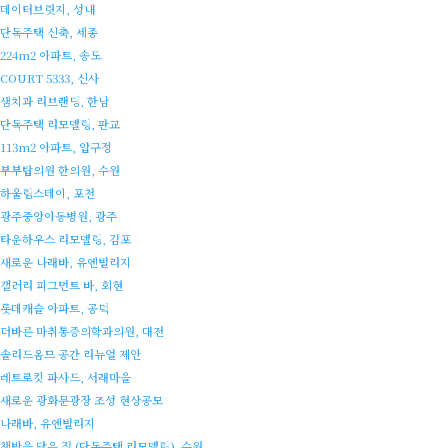
데이터브릿지, 성내
단독주택 신축, 세종
224m2 아파트, 송도
COURT 5333, 신사
샘치과 리브랜딩, 한남
단독주택 리모델링, 판교
113m2 아파트, 압구정
부부탑의원 한의원, 수원
하울림스테이, 포천
광주중앙아동병원, 광주
타운하우스 리모델링, 김포
새로운 나래바, 유엔빌리지
갤러리 피그먼트 바, 회현
롯데캐슬 아파트, 공덕
더바른 마취통증의학과의원, 대전
솔리드옴므 공간 리뉴얼 제안
레트로킷 파사드, 서래마을
새로운 광화문광장 조성 현상공모
나래바, 유엔빌리지
책방을 닮은 집 (단독주택 리모델링), 수원