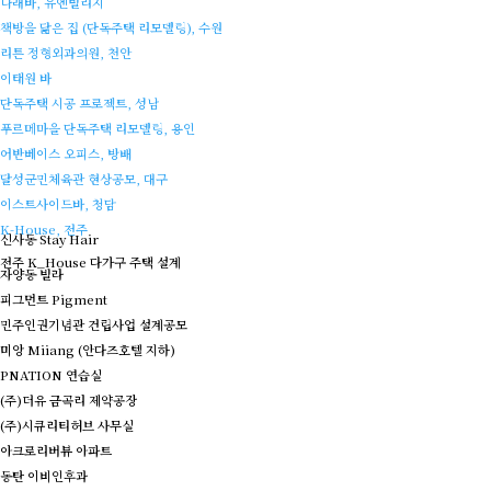
나래바, 유엔빌리지
책방을 닮은 집 (단독주택 리모델링), 수원
리튼 정형외과의원, 천안
이태원 바
단독주택 시공 프로젝트, 성남
푸르메마을 단독주택 리모델링, 용인
어반베이스 오피스, 방배
달성군민체육관 현상공모, 대구
이스트사이드바, 청담
K-House, 전주
신사동 Stay Hair
전주 K_House 다가구 주택 설계
자양동 빌라
피그먼트 Pigment
민주인권기념관 건립사업 설계공모
미앙 Miiang (안다즈호텔 지하)
PNATION 연습실
(주)더유 금곡리 제약공장
(주)시큐리티허브 사무실
아크로리버뷰 아파트
동탄 이비인후과