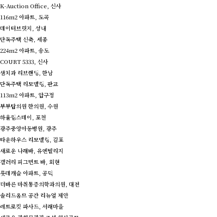
K-Auction Office, 신사
116m2 아파트, 도곡
데이터브릿지, 성내
단독주택 신축, 세종
224m2 아파트, 송도
COURT 5333, 신사
샘치과 리브랜딩, 한남
단독주택 리모델링, 판교
113m2 아파트, 압구정
부부탑의원 한의원, 수원
하울림스테이, 포천
광주중앙아동병원, 광주
타운하우스 리모델링, 김포
새로운 나래바, 유엔빌리지
갤러리 피그먼트 바, 회현
롯데캐슬 아파트, 공덕
더바른 마취통증의학과의원, 대전
솔리드옴므 공간 리뉴얼 제안
레트로킷 파사드, 서래마을