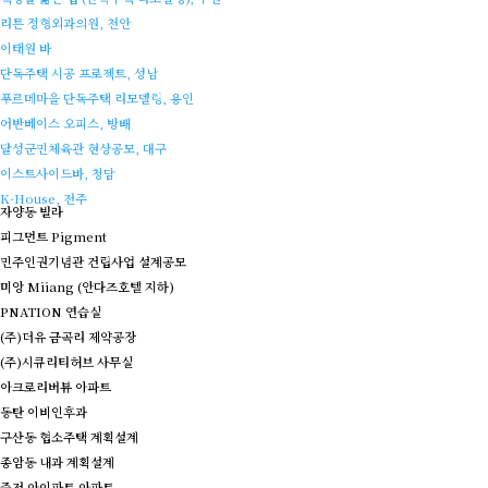
리튼 정형외과의원, 천안
이태원 바
단독주택 시공 프로젝트, 성남
푸르메마을 단독주택 리모델링, 용인
어반베이스 오피스, 방배
달성군민체육관 현상공모, 대구
이스트사이드바, 청담
K-House, 전주
자양동 빌라
피그먼트 Pigment
민주인권기념관 건립사업 설계공모
미앙 Miiang (안다즈호텔 지하)
PNATION 연습실
(주)더유 금곡리 제약공장
(주)시큐리티허브 사무실
아크로리버뷰 아파트
동탄 이비인후과
구산동 협소주택 계획설계
종암동 내과 계획설계
죽전 아이파트 아파트