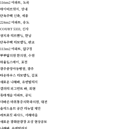
116m2 아파트, 도곡
데이터브릿지, 성내
단독주택 신축, 세종
224m2 아파트, 송도
COURT 5333, 신사
샘치과 리브랜딩, 한남
단독주택 리모델링, 판교
113m2 아파트, 압구정
부부탑의원 한의원, 수원
하울림스테이, 포천
광주중앙아동병원, 광주
타운하우스 리모델링, 김포
새로운 나래바, 유엔빌리지
갤러리 피그먼트 바, 회현
롯데캐슬 아파트, 공덕
더바른 마취통증의학과의원, 대전
솔리드옴므 공간 리뉴얼 제안
레트로킷 파사드, 서래마을
새로운 광화문광장 조성 현상공모
나래바, 유엔빌리지