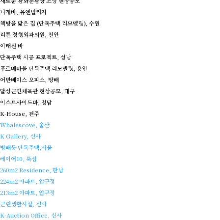
새로운 광화문광장 조성 현상공모
나래바, 유엔빌리지
책방을 닮은 집 (단독주택 리모델링), 수원
리튼 정형외과의원, 천안
이태원 바
단독주택 시공 프로젝트, 성남
푸르메마을 단독주택 리모델링, 용인
어반베이스 오피스, 방배
달성군민체육관 현상공모, 대구
이스트사이드바, 청담
K-House, 전주
Whalescove, 울산
K Gallery, 신사
방배동 단독주택,서울
레이어10, 뚝섬
260m2 Residence, 한남
224m2 아파트, 압구정
213m2 아파트, 압구정
근린생활시설, 신사
K-Auction Office, 신사