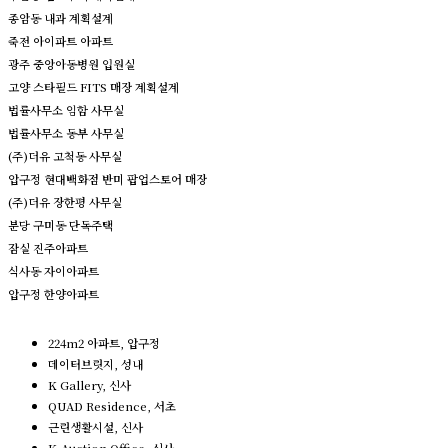
종암동 내과 계획설계
죽전 아이파트 아파트
광주 중앙아동병원 입원실
고양 스타필드 FITS 매장 계획설계
법률사무소 임함 사무실
법률사무소 동부 사무실
(주)더유 고척동 사무실
압구정 현대백화점 반미 팝업스토어 매장
(주)더유 장한평 사무실
분당 구미동 단독주택
잠실 진주아파트
식사동 자이아파트
압구정 한양아파트
224m2 아파트, 압구정
데이터브릿지, 성내
K Gallery, 신사
QUAD Residence, 서초
근린생활시설, 신사