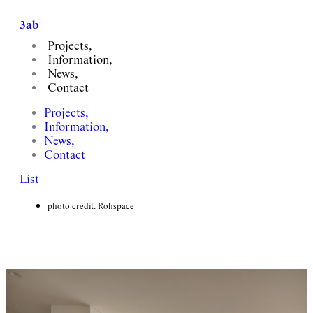
3ab
Projects,
Information,
News,
Contact
압구정 구현대 아파트 리모델링
Projects,
Apgujeong Apartment Remodeling
Information,
News,
client. Private
Contact
floor area. 113sqm
List
completion. Complete
involvement. Planning, Design, Construction
photo credit. Rohspace