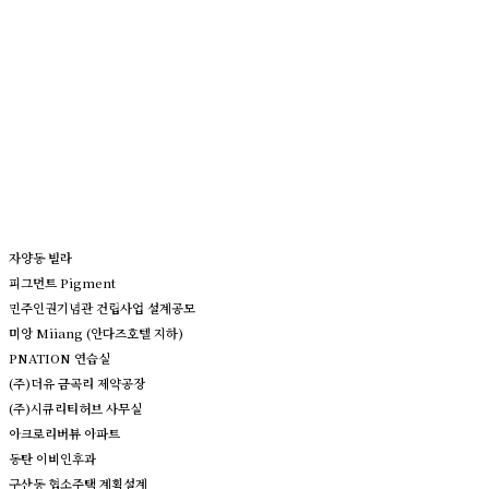
자양동 빌라
피그먼트 Pigment
민주인권기념관 건립사업 설계공모
미앙 Miiang (안다즈호텔 지하)
PNATION 연습실
(주)더유 금곡리 제약공장
(주)시큐리티허브 사무실
아크로리버뷰 아파트
동탄 이비인후과
구산동 협소주택 계획설계