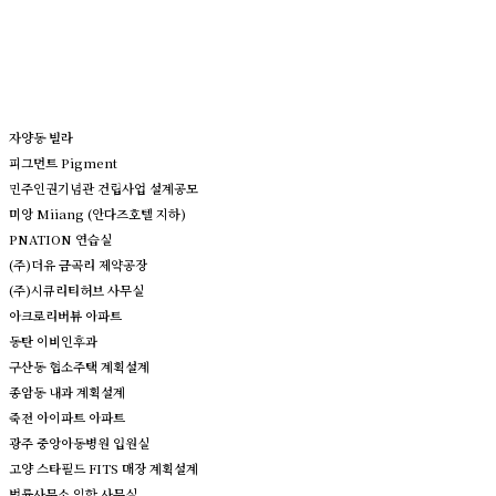
자양동 빌라
피그먼트 Pigment
민주인권기념관 건립사업 설계공모
미앙 Miiang (안다즈호텔 지하)
PNATION 연습실
(주)더유 금곡리 제약공장
(주)시큐리티허브 사무실
아크로리버뷰 아파트
동탄 이비인후과
구산동 협소주택 계획설계
종암동 내과 계획설계
죽전 아이파트 아파트
광주 중앙아동병원 입원실
고양 스타필드 FITS 매장 계획설계
법률사무소 임함 사무실