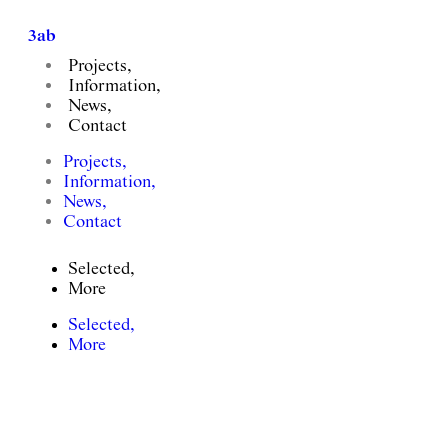
3ab
Projects,
Information,
News,
Contact
K-House, 전주
Projects,
K-House, Jeonju
Information,
News,
client. Private
Contact
floor area. 550sqm
completion. May 2011
Selected,
involvement. Planning, Design
More
photo credit.
Selected,
More