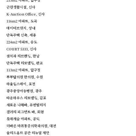
213m2 아파트, 압구정
근린생활시설, 신사
K-Auction Office, 신사
116m2 아파트, 도곡
데이터브릿지, 성내
단독주택 신축, 세종
224m2 아파트, 송도
COURT 5333, 신사
샘치과 리브랜딩, 한남
단독주택 리모델링, 판교
113m2 아파트, 압구정
부부탑의원 한의원, 수원
하울림스테이, 포천
광주중앙아동병원, 광주
타운하우스 리모델링, 김포
새로운 나래바, 유엔빌리지
갤러리 피그먼트 바, 회현
롯데캐슬 아파트, 공덕
더바른 마취통증의학과의원, 대전
솔리드옴므 공간 리뉴얼 제안