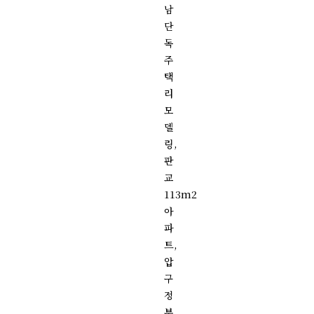
남
단
독
주
택
리
모
델
링,
판
교
113m2
아
파
트,
압
구
정
부