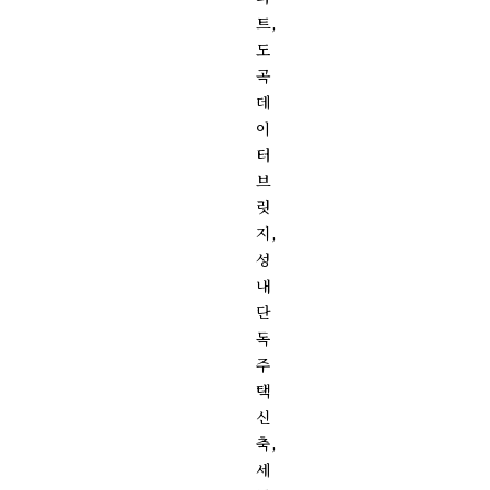
트,
도
곡
데
이
터
브
릿
지,
성
내
단
독
주
택
신
축,
세