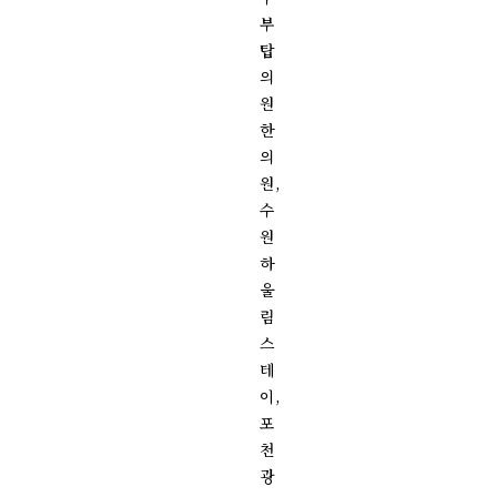
부
탑
의
원
한
의
원,
수
원
하
울
림
스
테
이,
포
천
광