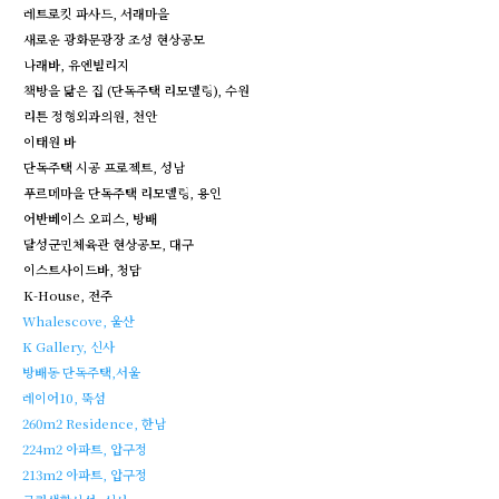
레트로킷 파사드, 서래마을
새로운 광화문광장 조성 현상공모
나래바, 유엔빌리지
책방을 닮은 집 (단독주택 리모델링), 수원
리튼 정형외과의원, 천안
이태원 바
단독주택 시공 프로젝트, 성남
푸르메마을 단독주택 리모델링, 용인
어반베이스 오피스, 방배
달성군민체육관 현상공모, 대구
이스트사이드바, 청담
K-House, 전주
Whalescove, 울산
K Gallery, 신사
방배동 단독주택,서울
레이어10, 뚝섬
260m2 Residence, 한남
224m2 아파트, 압구정
213m2 아파트, 압구정