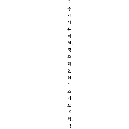
주
중
앙
아
동
병
원,
광
주
타
운
하
우
스
리
모
델
링,
김