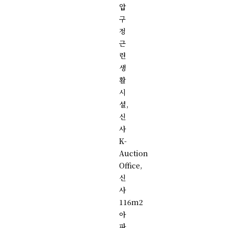
압
구
정
근
린
생
활
시
설,
신
사
K-
Auction
Office,
신
사
116m2
아
파