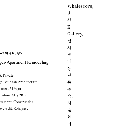
Whalescove,
울
산
K
Gallery,
신
사
m2 아파트, 송도
방
배
gdo Apartment Remodeling
동
단
t. Private
독
gn. Munaan Architecture
주
r area. 242sqm
택,
letion. May 2022
lvement. Construction
서
o credit. Rohspace
울
레
이