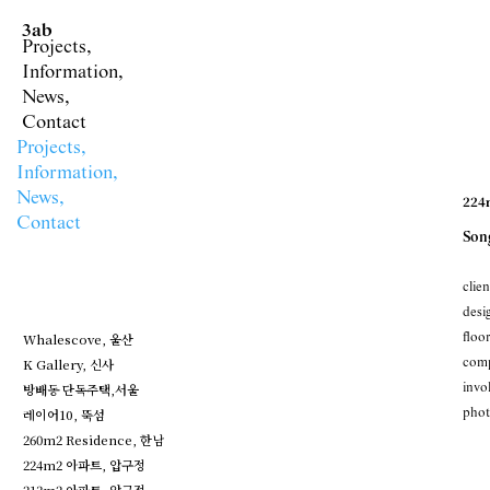
3ab
Projects,
Information,
News,
Contact
Projects,
Information,
News,
224
Contact
Son
clien
desi
floo
Whalescove, 울산
comp
K Gallery, 신사
invo
방배동 단독주택,서울
phot
레이어10, 뚝섬
260m2 Residence, 한남
224m2 아파트, 압구정