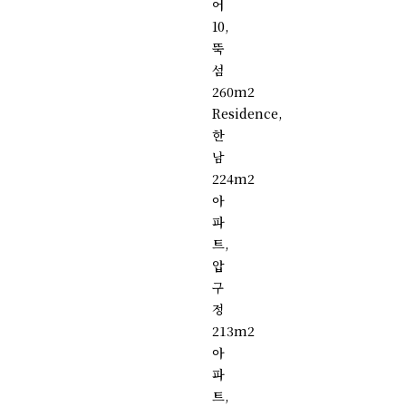
어
10,
뚝
섬
260m2
Residence,
한
남
224m2
아
파
트,
압
구
정
213m2
아
파
트,