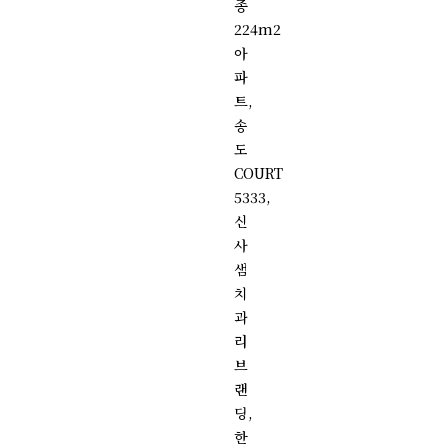
종
224m2
아
파
트,
송
도
COURT
5333,
신
사
샘
치
과
리
브
랜
딩,
한