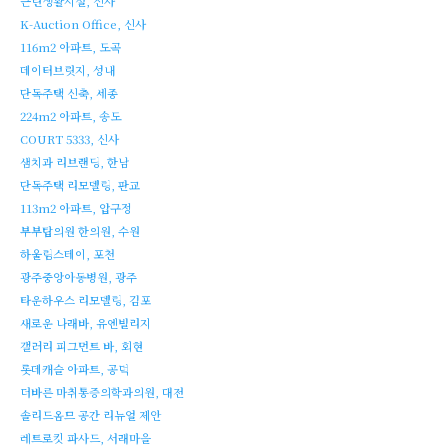
근린생활시설, 신사
K-Auction Office, 신사
116m2 아파트, 도곡
데이터브릿지, 성내
단독주택 신축, 세종
224m2 아파트, 송도
COURT 5333, 신사
샘치과 리브랜딩, 한남
단독주택 리모델링, 판교
113m2 아파트, 압구정
부부탑의원 한의원, 수원
하울림스테이, 포천
광주중앙아동병원, 광주
타운하우스 리모델링, 김포
새로운 나래바, 유엔빌리지
갤러리 피그먼트 바, 회현
롯데캐슬 아파트, 공덕
더바른 마취통증의학과의원, 대전
솔리드옴므 공간 리뉴얼 제안
레트로킷 파사드, 서래마을