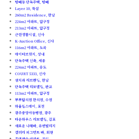
방배동 단독주택, 방배
Layer 10, 뚝섬
260m2 Residence, 한남
224m2 아파트, 압구정
213m2 아파트, 압구정
근린생활시설, 신사
K-Auction Office, 신사
116m2 아파트, 도곡
데이터브릿지, 성내
단독주택 신축, 세종
224m2 아파트, 송도
COURT 5333, 신사
샘치과 리브랜딩, 한남
단독주택 리모델링, 판교
113m2 아파트, 압구정
부부탑의원 한의원, 수원
하울림스테이, 포천
광주중앙아동병원, 광주
타운하우스 리모델링, 김포
새로운 나래바, 유엔빌리지
갤러리 피그먼트 바, 회현
롯데캐슬 아파트, 공덕