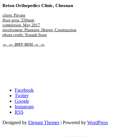
Reton Orthopedics Clinic, Cheonan
client.
Private
floor area.
550sqm
completion.
May 2017
involvement.
Planning, Design, Construction
photo credit.
Yousub Song
←
← prev
next →
→
Facebook
Twitter
Google
Instagram
RSS
Designed by
Elegant Themes
| Powered by
WordPress