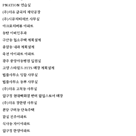
PNATION 연습실
(주)더유 금곡리 제약공장
(주)시큐리티허브 사무실
아크로리버뷰 아파트
동탄 이비인후과
구산동 협소주택 계획설계
종암동 내과 계획설계
죽전 아이파트 아파트
광주 중앙아동병원 입원실
고양 스타필드 FITS 매장 계획설계
법률사무소 임함 사무실
법률사무소 동부 사무실
(주)더유 고척동 사무실
압구정 현대백화점 반미 팝업스토어 매장
(주)더유 장한평 사무실
분당 구미동 단독주택
잠실 진주아파트
식사동 자이아파트
압구정 한양아파트