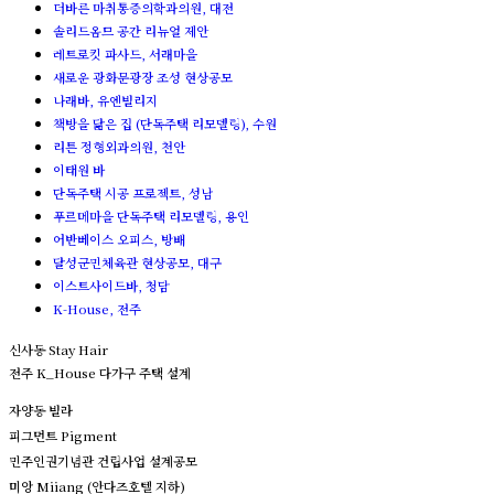
더바른 마취통증의학과의원, 대전
솔리드옴므 공간 리뉴얼 제안
레트로킷 파사드, 서래마을
새로운 광화문광장 조성 현상공모
나래바, 유엔빌리지
책방을 닮은 집 (단독주택 리모델링), 수원
리튼 정형외과의원, 천안
이태원 바
단독주택 시공 프로젝트, 성남
푸르메마을 단독주택 리모델링, 용인
어반베이스 오피스, 방배
달성군민체육관 현상공모, 대구
이스트사이드바, 청담
K-House, 전주
신사동 Stay Hair
전주 K_House 다가구 주택 설계
자양동 빌라
피그먼트 Pigment
민주인권기념관 건립사업 설계공모
미앙 Miiang (안다즈호텔 지하)