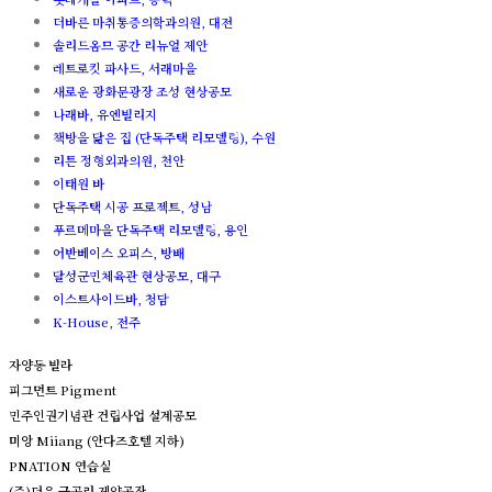
더바른 마취통증의학과의원, 대전
솔리드옴므 공간 리뉴얼 제안
레트로킷 파사드, 서래마을
새로운 광화문광장 조성 현상공모
나래바, 유엔빌리지
책방을 닮은 집 (단독주택 리모델링), 수원
리튼 정형외과의원, 천안
이태원 바
단독주택 시공 프로젝트, 성남
푸르메마을 단독주택 리모델링, 용인
어반베이스 오피스, 방배
달성군민체육관 현상공모, 대구
이스트사이드바, 청담
K-House, 전주
자양동 빌라
피그먼트 Pigment
민주인권기념관 건립사업 설계공모
미앙 Miiang (안다즈호텔 지하)
PNATION 연습실
(주)더유 금곡리 제약공장