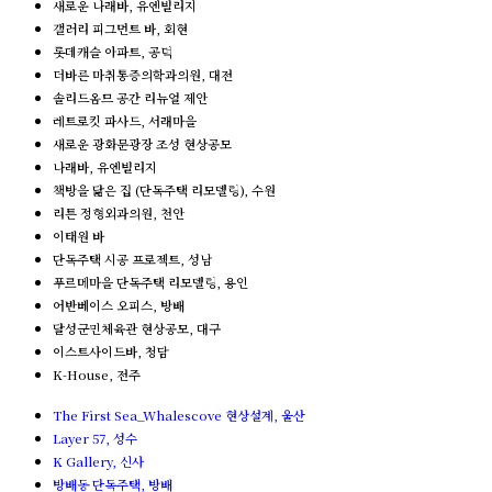
새로운 나래바, 유엔빌리지
갤러리 피그먼트 바, 회현
롯데캐슬 아파트, 공덕
더바른 마취통증의학과의원, 대전
솔리드옴므 공간 리뉴얼 제안
레트로킷 파사드, 서래마을
새로운 광화문광장 조성 현상공모
나래바, 유엔빌리지
책방을 닮은 집 (단독주택 리모델링), 수원
리튼 정형외과의원, 천안
이태원 바
단독주택 시공 프로젝트, 성남
푸르메마을 단독주택 리모델링, 용인
어반베이스 오피스, 방배
달성군민체육관 현상공모, 대구
이스트사이드바, 청담
K-House, 전주
The First Sea_Whalescove 현상설계, 울산
Layer 57, 성수
K Gallery, 신사
방배동 단독주택, 방배