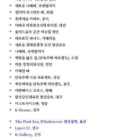
새로운 나래바, 유엔빌리지
갤러리 피그먼트 바, 회현
롯데캐슬 아파트, 공덕
더바른 마취통증의학과의원, 대전
솔리드옴므 공간 리뉴얼 제안
레트로킷 파사드, 서래마을
새로운 광화문광장 조성 현상공모
나래바, 유엔빌리지
책방을 닮은 집 (단독주택 리모델링), 수원
리튼 정형외과의원, 천안
이태원 바
단독주택 시공 프로젝트, 성남
푸르메마을 단독주택 리모델링, 용인
어반베이스 오피스, 방배
달성군민체육관 현상공모, 대구
이스트사이드바, 청담
K-House, 전주
The First Sea_Whalescove 현상설계, 울산
Layer 57, 성수
K Gallery, 신사