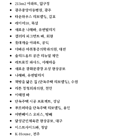
213m2 아파트, 압구정
광주중앙아동병원, 광주
타운하우스 리모델링, 김포
레이어10, 뚝섬
새로운 나래바, 유엔빌리지
갤러리 피그먼트 바, 회현
롯데캐슬 아파트, 공덕
더바른 마취통증의학과의원, 대전
솔리드옴므 공간 리뉴얼 제안
레트로킷 파사드, 서래마을
새로운 광화문광장 조성 현상공모
나래바, 유엔빌리지
책방을 닮은 집 (단독주택 리모델링), 수원
리튼 정형외과의원, 천안
이태원 바
단독주택 시공 프로젝트, 성남
푸르메마을 단독주택 리모델링, 용인
어반베이스 오피스, 방배
달성군민체육관 현상공모, 대구
이스트사이드바, 청담
K-House, 전주