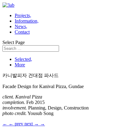
Projects,
Information,
News,
Contact
Select Page
Selected,
More
카니발피자 건대점 파사드
Facade Design for Kanival Pizza, Gundae
client. Kanival Pizza
completion.
Feb 2015
involvement.
Planning, Design, Construction
photo credit.
Yousub Song
←
← prev
next →
→