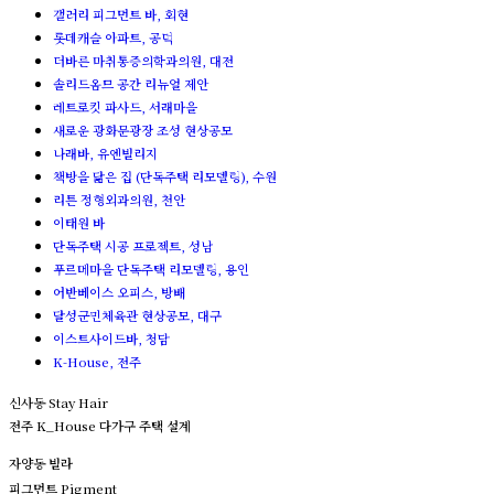
갤러리 피그먼트 바, 회현
롯데캐슬 아파트, 공덕
더바른 마취통증의학과의원, 대전
솔리드옴므 공간 리뉴얼 제안
레트로킷 파사드, 서래마을
새로운 광화문광장 조성 현상공모
나래바, 유엔빌리지
책방을 닮은 집 (단독주택 리모델링), 수원
리튼 정형외과의원, 천안
이태원 바
단독주택 시공 프로젝트, 성남
푸르메마을 단독주택 리모델링, 용인
어반베이스 오피스, 방배
달성군민체육관 현상공모, 대구
이스트사이드바, 청담
K-House, 전주
신사동 Stay Hair
전주 K_House 다가구 주택 설계
자양동 빌라
피그먼트 Pigment