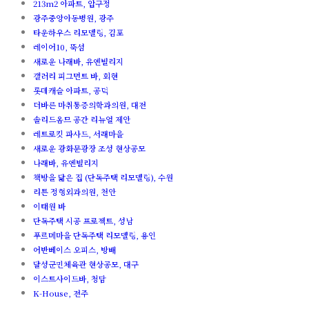
213m2 아파트, 압구정
광주중앙아동병원, 광주
타운하우스 리모델링, 김포
레이어10, 뚝섬
새로운 나래바, 유엔빌리지
갤러리 피그먼트 바, 회현
롯데캐슬 아파트, 공덕
더바른 마취통증의학과의원, 대전
솔리드옴므 공간 리뉴얼 제안
레트로킷 파사드, 서래마을
새로운 광화문광장 조성 현상공모
나래바, 유엔빌리지
책방을 닮은 집 (단독주택 리모델링), 수원
리튼 정형외과의원, 천안
이태원 바
단독주택 시공 프로젝트, 성남
푸르메마을 단독주택 리모델링, 용인
어반베이스 오피스, 방배
달성군민체육관 현상공모, 대구
이스트사이드바, 청담
K-House, 전주