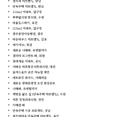
샘치과 리브랜딩, 한남
단독주택 리모델링, 판교
113m2 아파트, 압구정
부부탑의원 한의원, 수원
하울림스테이, 포천
213m2 아파트, 압구정
광주중앙아동병원, 광주
타운하우스 리모델링, 김포
레이어10, 뚝섬
새로운 나래바, 유엔빌리지
갤러리 피그먼트 바, 회현
롯데캐슬 아파트, 공덕
더바른 마취통증의학과의원, 대전
솔리드옴므 공간 리뉴얼 제안
레트로킷 파사드, 서래마을
새로운 광화문광장 조성 현상공모
나래바, 유엔빌리지
책방을 닮은 집 (단독주택 리모델링), 수원
리튼 정형외과의원, 천안
이태원 바
단독주택 시공 프로젝트, 성남
푸르메마을 단독주택 리모델링, 용인