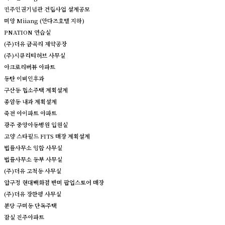
민주인권기념관 건립사업 설계공모
미앙 Miiang (안다즈호텔 지하)
PNATION 연습실
(주)더유 금곡리 제약공장
(주)시큐리티허브 사무실
아크로리버뷰 아파트
동탄 이비인후과
구산동 협소주택 계획설계
종암동 내과 계획설계
죽전 아이파트 아파트
광주 중앙아동병원 입원실
고양 스타필드 FITS 매장 계획설계
법률사무소 임함 사무실
법률사무소 동부 사무실
(주)더유 고척동 사무실
압구정 현대백화점 반미 팝업스토어 매장
(주)더유 장한평 사무실
분당 구미동 단독주택
잠실 진주아파트