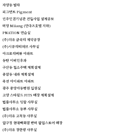
자양동 빌라
피그먼트 Pigment
민주인권기념관 건립사업 설계공모
미앙 Miiang (안다즈호텔 지하)
PNATION 연습실
(주)더유 금곡리 제약공장
(주)시큐리티허브 사무실
아크로리버뷰 아파트
동탄 이비인후과
구산동 협소주택 계획설계
종암동 내과 계획설계
죽전 아이파트 아파트
광주 중앙아동병원 입원실
고양 스타필드 FITS 매장 계획설계
법률사무소 임함 사무실
법률사무소 동부 사무실
(주)더유 고척동 사무실
압구정 현대백화점 반미 팝업스토어 매장
(주)더유 장한평 사무실